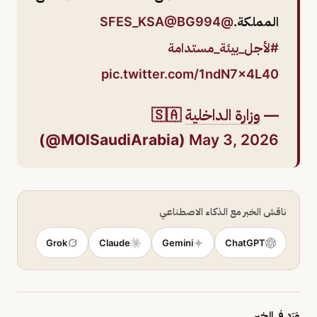
المملكة.
@SFES_KSA
@BG994
#لأجل_بيئة_مستدامة
pic.twitter.com/1ndN7x4L40
—
وزارة الداخلية
🇸🇦
(@MOISaudiArabia)
May 3, 2026
ناقش الخبر مع الذكاء الاصطناعي
Grok
Claude
Gemini
ChatGPT
وَرَد في الخبر