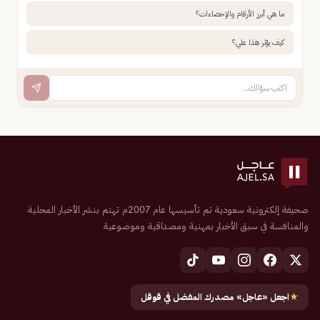
ما هي أبرز الأرقام والإحصاءات؟
كيف يؤثر هذا علي؟
صحيفة إلكترونية سعودية تم تأسيسها عام 2007م تهتم بنشر الأخبار المحلية
والمنافسة في سبق الأخبار بمهنية ومصداقية وموضوعية
★
اجعل «عاجل» مصدرك المفضل في قوقل