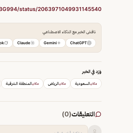
m/BG994/status/2063971049931145540
ناقش الخبر مع الذكاء الاصطناعي
ok
Claude
Gemini
ChatGPT
وَرَد في الخبر
السعودية
الرياض
المنطقة الشرقية
مكان
مكان
مكان
التعليقات
(
0
)