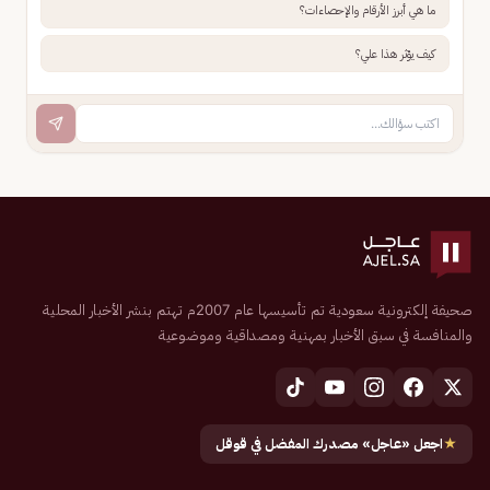
ما هي أبرز الأرقام والإحصاءات؟
كيف يؤثر هذا علي؟
صحيفة إلكترونية سعودية تم تأسيسها عام 2007م تهتم بنشر الأخبار المحلية
والمنافسة في سبق الأخبار بمهنية ومصداقية وموضوعية
★
اجعل «عاجل» مصدرك المفضل في قوقل