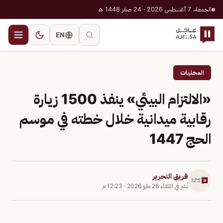
الجمعة، 7 أغسطس 2026 · 24 صفر 1448 هـ
EN
المحليات
«الالتزام البيئي» ينفذ 1500 زيارة
رقابية ميدانية خلال خطته في موسم
الحج 1447
فريق التحرير
نُشر في
الثلاثاء 26 مايو 2026
·
12:23 م