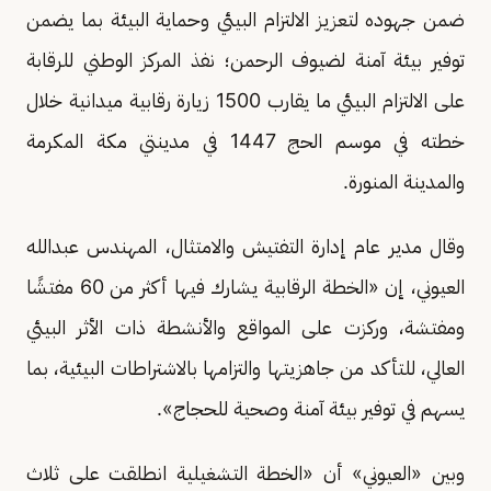
ضمن جهوده لتعزيز الالتزام البيئي وحماية البيئة بما يضمن
توفير بيئة آمنة لضيوف الرحمن؛ نفذ المركز الوطني للرقابة
على الالتزام البيئي ما يقارب 1500 زيارة رقابية ميدانية خلال
خطته في موسم الحج 1447 في مدينتي مكة المكرمة
والمدينة المنورة.
وقال مدير عام إدارة التفتيش والامتثال، المهندس عبدالله
العيوني، إن «الخطة الرقابية يشارك فيها أكثر من 60 مفتشًا
ومفتشة، وركزت على المواقع والأنشطة ذات الأثر البيئي
العالي، للتأكد من جاهزيتها والتزامها بالاشتراطات البيئية، بما
يسهم في توفير بيئة آمنة وصحية للحجاج».
وبين «العيوني» أن «الخطة التشغيلية انطلقت على ثلاث