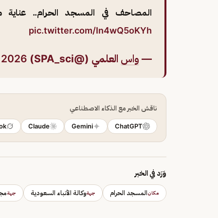
المصاحف في المسجد الحرام.. عناية مت
pic.twitter.com/In4wQ5oKYh
—
واس
العلمي (@SPA_sci)
 2026
ناقش الخبر مع الذكاء الاصطناعي
ok
Claude
Gemini
ChatGPT
وَرَد في الخبر
المسجد الحرام
وكالة الأنباء السعودية
مجم
مكان
جهة
جهة