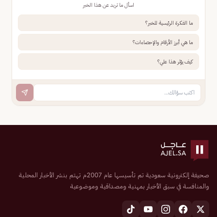
اسأل ما تريد عن هذا الخبر
ما الفكرة الرئيسية للخبر؟
ما هي أبرز الأرقام والإحصاءات؟
كيف يؤثر هذا علي؟
صحيفة إلكترونية سعودية تم تأسيسها عام 2007م تهتم بنشر الأخبار المحلية
والمنافسة في سبق الأخبار بمهنية ومصداقية وموضوعية