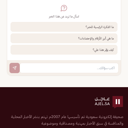
اسأل ما تريد عن هذا الخبر
ما الفكرة الرئيسية للخبر؟
ما هي أبرز الأرقام والإحصاءات؟
كيف يؤثر هذا علي؟
صحيفة إلكترونية سعودية تم تأسيسها عام 2007م تهتم بنشر الأخبار المحلية
والمنافسة في سبق الأخبار بمهنية ومصداقية وموضوعية