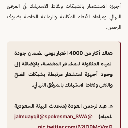
أجهزة الاستشعار بالشبكات ونقاط الاستهلاك في المرفق
النهائي ومراعاة الأبعاد المكانية والزمانية الخاصة بضيوف
الرحمن.
هناك أكثر من 4000 اختبار يومي لضمان جودة
المياه المنقولة للمشاعر المقدسة، بالإضافة إلى
وجود أجهزة استشعار مرتبطة بشبكات الضخ
والنقل ونقاط الاستهلاك بالمرفق النهائي.
م. عبدالرحمن العودة (متحدث الهيئة السعودية
للمياه)
@jalmuayqil
@spokesman_SWA
pic.twitter.com/62lO9McVmQ