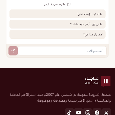
اسأل ما تريد عن هذا الخبر
ما الفكرة الرئيسية للخبر؟
ما هي أبرز الأرقام والإحصاءات؟
كيف يؤثر هذا علي؟
صحيفة إلكترونية سعودية تم تأسيسها عام 2007م تهتم بنشر الأخبار المحلية
والمنافسة في سبق الأخبار بمهنية ومصداقية وموضوعية