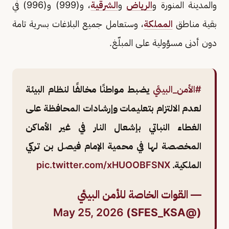
والمدينة المنورة و
الرياض
و
الشرقية
، و(999) و(996) في
بقية مناطق
المملكة
، وستعامل جميع البلاغات بسرية تامة
دون أدنى مسؤولية على المبلّغ.
#الأمن_البيئي
يضبط مواطنًا مخالفًا لنظام البيئة
لعدم الالتزام بتعليمات وإرشادات المحافظة على
الغطاء النباتي بإشعال النار في غير الأماكن
المخصصة لها في محمية الإمام فيصل بن تركي
الملكية.
pic.twitter.com/xHUOOBFSNX
— القوات الخاصة للأمن البيئي
May 25, 2026
(@SFES_KSA)