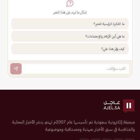
اسأل ما تريد عن هذا الخبر
ما الفكرة الرئيسية للخبر؟
ما هي أبرز الأرقام والإحصاءات؟
كيف يؤثر هذا علي؟
صحيفة إلكترونية سعودية تم تأسيسها عام 2007م تهتم بنشر الأخبار المحلية
والمنافسة في سبق الأخبار بمهنية ومصداقية وموضوعية