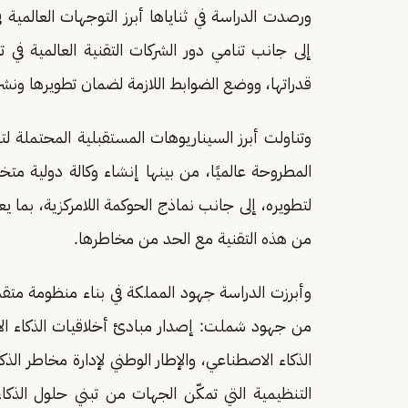
ورصدت الدراسة في ثناياها أبرز التوجهات العالمية ف
إلى جانب تنامي دور الشركات التقنية العالمية في ت
قدراتها، ووضع الضوابط اللازمة لضمان تطويرها ونش
وتناولت أبرز السيناريوهات المستقبلية المحتملة لت
المطروحة عالميًا، من بينها إنشاء وكالة دولية م
لتطويره، إلى جانب نماذج الحوكمة اللامركزية، بما
من هذه التقنية مع الحد من مخاطرها.
وأبرزت الدراسة جهود المملكة في بناء منظومة متقد
من جهود شملت: إصدار مبادئ أخلاقيات الذكاء الاص
الذكاء الاصطناعي، والإطار الوطني لإدارة مخاطر ال
التنظيمية التي تمكّن الجهات من تبني حلول الذ