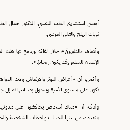
أوضح استشاري الطب النفسي، الدكتور جمال الطويرق
نوبات الهلع والقلق المرضي.
وأضاف «الطويرقي»، خلال لقائه ببرنامج «يا هلا» ال
الإنسان للتعلم وقد يكون إيجابيًا».
وأكمل، أن «أعراض التوتر والارتعاش وقت المواق
تكون على مستوى الأسرة ويتحول بعد انتهائه إلى جل
وأدف، أن «هناك أشخاص يحافظون على هدوئهم في 
متعددة، من بينها الجينات والصفات الشخصية والخبر