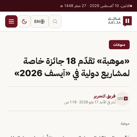
الاثنين، 10 أغسطس 2026 · 27 صفر 1448 هـ
EN
منوعات
«موهبة» تقدّم 18 جائزة خاصة
لمشاريع دولية في «آيسف 2026»
فريق التحرير
نُشر في
الأحد 17 مايو 2026
·
1:18 ص
موهبة