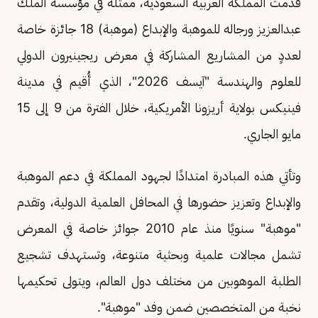
قدّمت المملكة العربية السعودية، ممثلةً في مؤسسة الملك
عبدالعزيز ورجاله للموهبة والإبداع (موهبة) 18 جائزة خاصة
لعددٍ من المشاريع المشاركة في معرض ريجينيرون الدولي
للعلوم والهندسة "آيسف 2026"، الذي أُقيم في مدينة
فينيكس بولاية أريزونا الأمريكية، خلال الفترة من 9 إلى 15
مايو الجاري.
وتأتي هذه المبادرة امتدادًا لجهود المملكة في دعم الموهبة
والإبداع وتعزيز حضورها في المحافل العلمية الدولية، وتقدم
"موهبة" سنويًا منذ عام 2010 جوائز خاصة في المعرض
تشمل مجالات علمية وبحثية متنوعة، وتستهدف تشجيع
الطلبة الموهوبين من مختلف دول العالم، ويتولى تحكيمها
نخبة من المتخصصين ضمن وفد "موهبة".