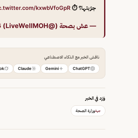
جرّبتها؟ ⏱️
c.twitter.com/kxwbVfoGpR
— عش بصحة (@LiveWellMOH)
6
ناقش الخبر مع الذكاء الاصطناعي
ok
Claude
Gemini
ChatGPT
وَرَد في الخبر
وزارة الصحة
جهة