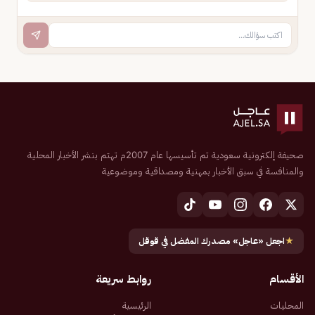
صحيفة إلكترونية سعودية تم تأسيسها عام 2007م تهتم بنشر الأخبار المحلية
والمنافسة في سبق الأخبار بمهنية ومصداقية وموضوعية
★
اجعل «عاجل» مصدرك المفضل في قوقل
الأقسام
روابط سريعة
المحليات
الرئيسية