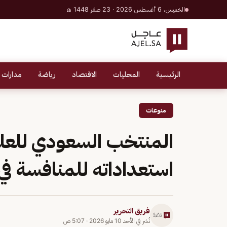
الخميس، 6 أغسطس 2026 · 23 صفر 1448 هـ
الرئيسية
المحليات
الاقتصاد
رياضة
مدارات 
منوعات
المنتخب السعودي للعل
استعداداته للمنافسة في «آيسف 6
فريق التحرير
نُشر في
الأحد 10 مايو 2026
·
5:07 ص