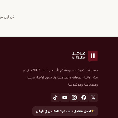
كن أول من 
صحيفة إلكترونية سعودية تم تأسيسها عام 2007م تهتم
بنشر الأخبار المحلية والمنافسة في سبق الأخبار بمهنية
ومصداقية وموضوعية
★
اجعل «عاجل» مصدرك المفضل في قوقل