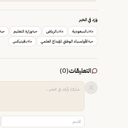
وَرَد في الخبر
السعودية
الرياض
وزارة التعليم
مكان
مكان
جهة
جهة
الأولمبياد الوطني للإبداع العلمي
فينيكس
جهة
مكان
التعليقات
(
0
)