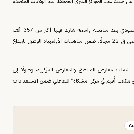
ا من حيث عدد الجوائز الكبرى المحققة بعد الولايات المتحدة
وترشح الطلبة لتمثيل المملكة ضمن المنتخب السعودي بعد منافسة واسعة شارك فيها أكثر من 357 ألف
طالب وطالبة، قدموا أكثر من 34 ألف مشروع علمي في 22 مجالًا، ضمن منافسات الأولمبياد الوطني للإبداع
، شملت معارض المناطق والمعارض المركزية، وصولًا إلى
 مكثف أُقيم في مركز "مشكاة" التفاعلي ضمن الاستعدادات
Gr