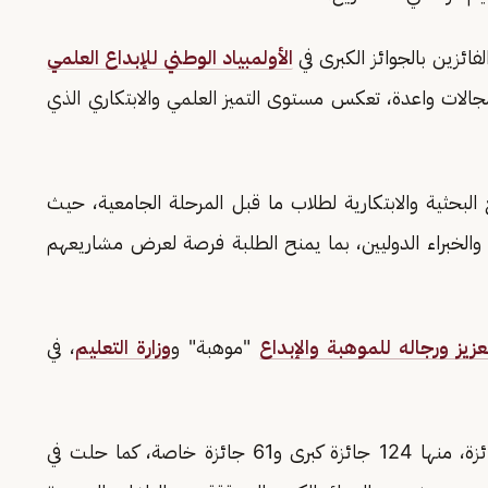
ئزين بالجوائز الكبرى في
الأولمبياد الوطني للإبداع العلمي
زة في مجالات واعدة، تعكس مستوى التميز العلمي والابتكاري الذي
لبحثية والابتكارية لطلاب ما قبل المرحلة الجامعية، حيث
ء والخبراء الدوليين، بما يمنح الطلبة فرصة لعرض مشاريعهم
يز ورجاله للموهبة والإبداع
"موهبة" و
وزارة التعليم
، في
وحققت المملكة خلال مشاركاتها السابقة 185 جائزة، منها 124 جائزة كبرى و61 جائزة خاصة، كما حلت في