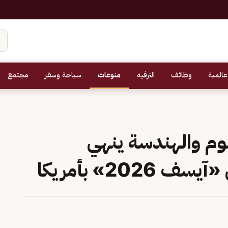
عالمية
وظائف
الترفيه
منوعات
سياحة وسفر
مجتمع
وم والهندسة ينهي
202» بأمريكا