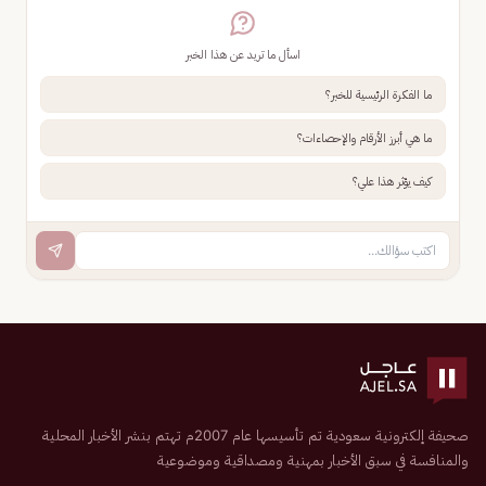
اسأل ما تريد عن هذا الخبر
ما الفكرة الرئيسية للخبر؟
ما هي أبرز الأرقام والإحصاءات؟
كيف يؤثر هذا علي؟
صحيفة إلكترونية سعودية تم تأسيسها عام 2007م تهتم بنشر الأخبار المحلية
والمنافسة في سبق الأخبار بمهنية ومصداقية وموضوعية