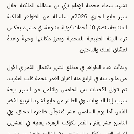
تشهد سماء محمية الإمام تركي بن عبدالله الملكية خلال
شهر مايو الجاري 2026م سلسلة من الظواهر الفلكية
المتتابعة، تضمّ 10 أحداث كونية متنوعة، في مشهد يعكس
ثراء البيئة الطبيعية للمحمية ويعزز مكانتها وجهةً واعدةً
لعشّاق الفلك والباحثين.
وبدأت هذه الظواهر في مطلع الشهر باكتمال القمر في الأول
من مايو، يليه في الرابع منه اقتران القمر بنجمة قلب العقرب،
ثم تتوالى الأحداث بين الخامس والثامن من الشهر بزخة
شهب إيتا الدلويات، وفي العاشر من مايو يُشهد التربيع الأخير
للقمر، أما يوم السادس عشر فتتجلّى ظاهرة المحاق، وفي
التاسع عشر يقترن القمر بكوكب الزهرة، يعقبه في العشرين
اقتران القمر بكوكب المشتري، وفي الثالث والعشرين يشهد