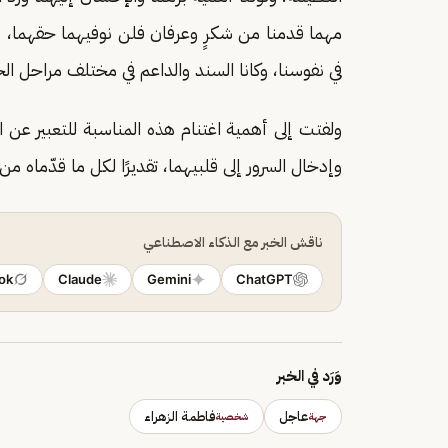
مهما قدمنا من شكرٍ وعرفان فلن نوفيهما حقهما،
في نفوسنا، وكانا السند والداعم في مختلف مراحل الح
ولفتت إلى أهمية اغتنام هذه المناسبة للتعبير عن ال
وإدخال السرور إلى قلبيهما، تقديرًا لكل ما قدّماه م
ناقش الخبر مع الذكاء الاصطناعي
ok
Claude
Gemini
ChatGPT
وَرَد في الخبر
عاجل
فاطمة الزهراء
جهة
شخصية