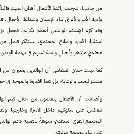
من جانبها، صرحت رائدة الأعمال أفنان العبيد قائلةً
يؤديه الأب والأم في بناء الإنسان وصناعة الأجيال، فه
وقد كرّم الإسلام الوالدين أعظم تكريم، فجعل برّهما
استقرار الأسرة وصلاح المجتمع، نستذكر فضل من كان
مجتمعٍ مزدهر وأجيالٍ واعية تسهم في نهضة الوطن و
كما بينت حنان العظامي أن الوالدين يعتبران من ال
مصدر للحب والرعاية، بل هما القدوة والموجه في حياة 
وأضافت أن الأطفال يتعلمون من خلال قيم الوالد
تنعكس على سلوكهم داخل الأسرة وخارجها، ولفتت 
المجتمع القوي المتقدم، منوهةً بأهمية دعم الوالدي
على بناء مجتمع مزدهر.