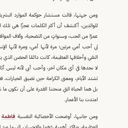
ومن جهتها، قالت مستشار حوكمة الموارد البشرية 
للوالدين، أكتشف أن أكثر الكلمات عجزًا هي تلك 
عمرًا من الحب، وسنواتٍ من التضحية، وآلاف المواقف 
لي أحب أمي مرتين؛ مرة لأنها أمي، ومرة لأنها الإن
النقي وأخلاقها العظيمة، كانت دائمًا الحضن الذي ي
لا نجدها في أي مكان آخر، وأحب أبي لأنه ليس أبً
تشتد الأيام، ومعنى الكرامة حين تضيق الخيارات، ففعل
بل هما الحياة التي منحتنا القدرة على أن نكون ما نح
امتدت بنا الأعمار.
ومن جانبها، أوضحت الأخصائية النفسية
فاطمة
ا
العظيمة، ونؤكد أهمية برّهما والإحسان إليهما ورد ال