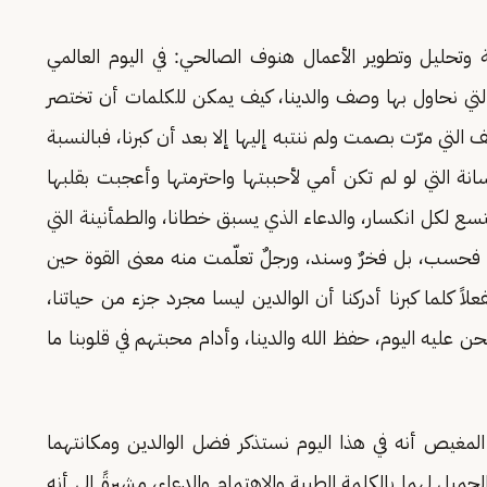
وتحليل وتطوير الأعمال هنوف الصالحي: في اليوم العالمي
التي نحاول بها وصف والدينا، كيف يمكن للكلمات أن تختصر
التي مرّت بصمت ولم ننتبه إليها إلا بعد أن كبرنا، فبالنسبة
سانة التي لو لم تكن أمي لأحببتها واحترمتها وأعجبت بقلبها
تسع لكل انكسار، والدعاء الذي يسبق خطانا، والطمأنينة التي
ا فحسب، بل فخرٌ وسند، ورجلٌ تعلّمت منه معنى القوة حين
اً كلما كبرنا أدركنا أن الوالدين ليسا مجرد جزء من حياتنا،
ن عليه اليوم، حفظ الله والدينا، وأدام محبتهم في قلوبنا ما
لمغيص أنه في هذا اليوم نستذكر فضل الوالدين ومكانتهما
جميل لهما بالكلمة الطيبة والاهتمام والدعاء، مشيرةً إلى أنه