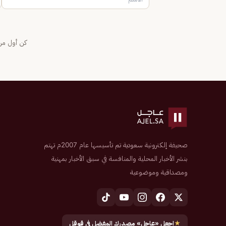
كن أول من 
صحيفة إلكترونية سعودية تم تأسيسها عام 2007م تهتم
بنشر الأخبار المحلية والمنافسة في سبق الأخبار بمهنية
ومصداقية وموضوعية
★
اجعل «عاجل» مصدرك المفضل في قوقل