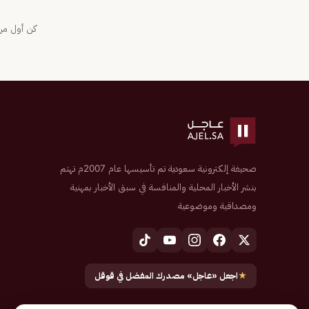
كن أول من 
صحيفة إلكترونية سعودية تم تأسيسها عام 2007م تهتم
بنشر الأخبار المحلية والمنافسة في سبق الأخبار بمهنية
ومصداقية وموضوعية
★
اجعل «عاجل» مصدرك المفضل في قوقل