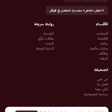
★
اجعل «عاجل» مصدرك المفضل في قوقل
الأقسام
روابط سريعة
المحليات
الرئيسية
الاقتصاد
مقالات الرأي
رياضة
البحث
مدارات عالمية
النشرة البريدية
وظائف
الترفيه
الصحيفة
من نحن
اتصل بنا
أعلن معنا
سياسة الخصوصية