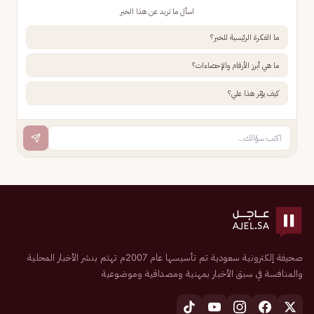
اسأل ما تريد عن هذا الخبر
ما الفكرة الرئيسية للخبر؟
ما هي أبرز الأرقام والإحصاءات؟
كيف يؤثر هذا علي؟
صحيفة إلكترونية سعودية تم تأسيسها عام 2007م تهتم بنشر الأخبار المحلية
والمنافسة في سبق الأخبار بمهنية ومصداقية وموضوعية