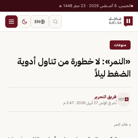
الخميس، 6 أغسطس 2026 · 23 صفر 1448 هـ
EN
منوعات
«النمر»: لا خطورة من تناول أدوية
الضغط ليلاً
فريق التحرير
نُشر في
الإثنين 27 أبريل 2026
·
2:47 م
د خالد النمر