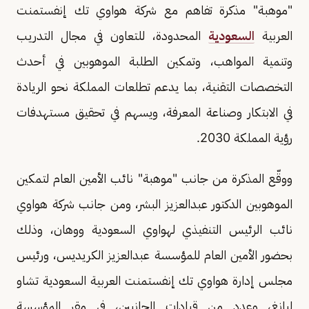
"موهبة" مذكرة تفاهم مع شركة هواوي تك إنفستمنت
العربية
السعودية
المحدودة، للتعاون في مجال التدريب
وتنمية المواهب، وتمكين الطلبة الموهوبين في أحدث
التخصصات التقنية، بما يدعم تطلعات المملكة نحو الريادة
في الابتكار وصناعة المعرفة، ويسهم في تحقيق مستهدفات
رؤية المملكة 2030.
ووقّع المذكرة من جانب "موهبة" نائب الأمين العام لتمكين
الموهوبين الدكتور عبدالعزيز البشر، ومن جانب شركة هواوي
نائب الرئيس التنفيذي لهواوي السعودية ووهان، وذلك
بحضور الأمين العام للمؤسسة عبدالعزيز الكريديس، ورئيس
مجلس إدارة هواوي تك إنفستمنت العربية السعودية تشاو
ليانغ، وعدد من قيادات الجانبين، في مقر المؤسسة