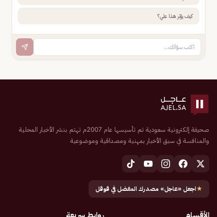
كيف يؤثر هذا علي؟
صحيفة إلكترونية سعودية تم تأسيسها عام 2007م تهتم بنشر الأخبار المحلية
والمنافسة في سبق الأخبار بمهنية ومصداقية وموضوعية
★
اجعل «عاجل» مصدرك المفضل في قوقل
الأقسام
روابط سريعة