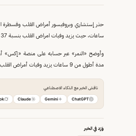
حذر إستشاري وبروفيسور أمراض القلب وقسطرة الش
ساعات، حيث يزيد وفيات امراض القلب بنسبة 37% وفقا للدراسات العلمية.
مدة أطول من 9 ساعات يزيد وفيات أمراض القلب ٣٧% بينما قصر النوم أقل من ٧ ساعات يزيدها ١٩%».
ناقش الخبر مع الذكاء الاصطناعي
ok
Claude
Gemini
ChatGPT
وَرَد في الخبر