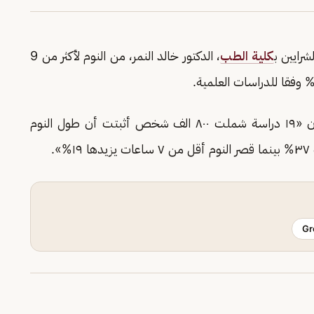
رايين ب
كلية الطب
، الدكتور خالد النمر، من النوم لأكثر من 9
وأوضح «النمر» عبر حسابه على منصة «إكس» أن «١٩ دراسة شملت ٨٠٠ الف شخص أثبتت أن طول النوم
Gr