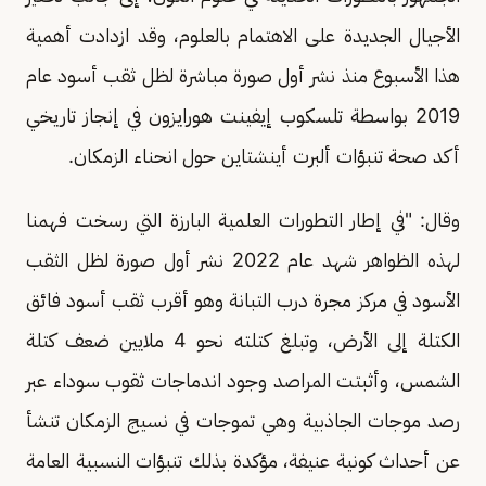
الأجيال الجديدة على الاهتمام بالعلوم، وقد ازدادت أهمية
هذا الأسبوع منذ نشر أول صورة مباشرة لظل ثقب أسود عام
2019 بواسطة تلسكوب إيفينت هورايزون في إنجاز تاريخي
أكد صحة تنبؤات ألبرت أينشتاين حول انحناء الزمكان.
وقال: "في إطار التطورات العلمية البارزة التي رسخت فهمنا
لهذه الظواهر شهد عام 2022 نشر أول صورة لظل الثقب
الأسود في مركز مجرة درب التبانة وهو أقرب ثقب أسود فائق
الكتلة إلى الأرض، وتبلغ كتلته نحو 4 ملايين ضعف كتلة
الشمس، وأثبتت المراصد وجود اندماجات ثقوب سوداء عبر
رصد موجات الجاذبية وهي تموجات في نسيج الزمكان تنشأ
عن أحداث كونية عنيفة، مؤكدة بذلك تنبؤات النسبية العامة