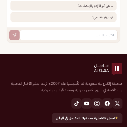
ما هي أبرز الأرقام والإحصاءات؟
كيف يؤثر هذا علي؟
صحيفة إلكترونية سعودية تم تأسيسها عام 2007م تهتم بنشر الأخبار المحلية
والمنافسة في سبق الأخبار بمهنية ومصداقية وموضوعية
★
اجعل «عاجل» مصدرك المفضل في قوقل