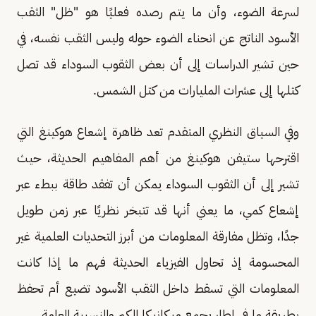
لسرعة الضوء، وأن ما يتم رصده فعليًا هو "ظل" الثقب
الأسود الناتج عن انحناء الضوء حوله وليس الثقب نفسه، في
حين تشير الدراسات إلى أن بعض الثقوب السوداء قد تصل
كتلها إلى عشرات المليارات من كتل الشمس.
وفي السياق النظري المتقدم تعد ظاهرة إشعاع هوكينغ التي
اقترحها ستيفن هوكينغ من أهم المفاهيم الحديثة، حيث
تشير إلى أن الثقوب السوداء يمكن أن تفقد طاقة ببطء عبر
إشعاع كمي، ما يعني أنها قد تتبخر نظريًا عبر زمن طويل
جدًا، وتظل مفارقة المعلومات من أبرز التحديات العلمية غير
المحسومة إذ تحاول الفيزياء الحديثة فهم ما إذا كانت
المعلومات التي تسقط داخل الثقب الأسود تضيع أم تحفظ
بطريقة ما في إطار يجمع ميكانيكا الكم والنسبية العامة.