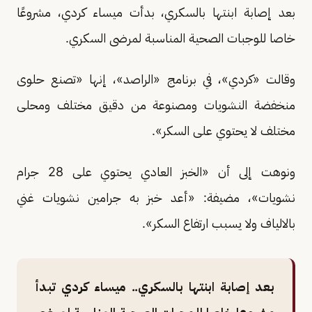
بعد إصابة ابنتها بالسكري، بدأت ميساء كردي، مشروعًا
خاصا للوجبات الصحية المناسبة لمرضى السكري.
وقالت «كردي»، في برنامج «الراصد»، إنها «تصنع حلوى
منخفضة النشويات ومصنوعة من دقيق مختلف ومحلى
مختلف لا يحتوي على السكر».
ونوهت إلى أن «الخبز العادي يحتوي على 28 جرام
نشويات»، مضيفة: «أعد خبز به جرامين نشويات غني
بالالياف ولا يسبب ارتفاع السكر».
بعد إصابة ابنتها بالسكري.. ميساء كردي تبدأ