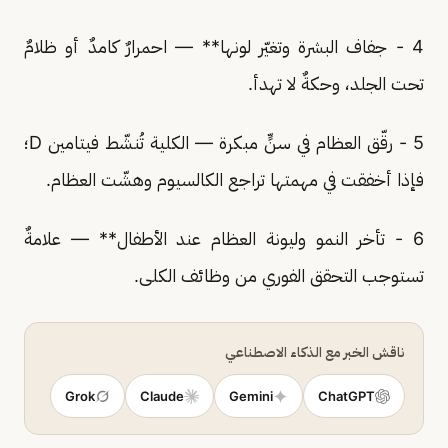
4 - جفاف البشرة وتغيّر لونها** — احمرارٌ كامدٌ أو ظلامٌ
تحت الجلد، وحكةٌ لا تهدأ.
5 - رقّق العظام في سنٍّ مبكرة — الكلية تُنشّط فيتامين D؛
فإذا أخفقت في مهمتها تراجع الكالسيوم وهشّت العظام.
6 - تأخر النمو وليونة العظام عند الأطفال** — علامةٌ
تستوجب التحقق الفوري من وظائف الكلى.
ناقش الخبر مع الذكاء الاصطناعي
Grok
Claude
Gemini
ChatGPT