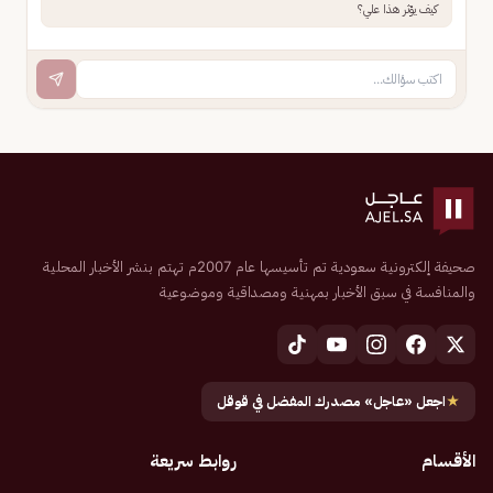
كيف يؤثر هذا علي؟
صحيفة إلكترونية سعودية تم تأسيسها عام 2007م تهتم بنشر الأخبار المحلية
والمنافسة في سبق الأخبار بمهنية ومصداقية وموضوعية
★
اجعل «عاجل» مصدرك المفضل في قوقل
الأقسام
روابط سريعة