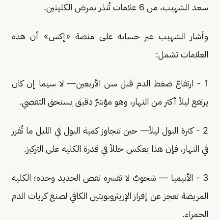
سعد الشهيب، من 6 علامات تُنذر بمرض الكليتين.
وأشار الشهيب عبر حسابه على منصة «إكس» أن هذه
العلامات تشمل:
1 - ارتفاع ضغط الدم قبل سن الأربعين— لا سيما إن كان
يرتفع ليلاً أكثر من النهار، وهو مؤشرٌ دقيق يستحق التقصي.
2 - كثرة البول ليلاً— حين تتجاوز كمية البول في الليل ما تُفرز
في النهار، فإن هذا يعكس خللاً في قدرة الكلية على التركيز.
3 - الأنيميا — شحوبٌ لا تفسره نقص الحديد وحده؛ الكلية
المريضة تعجز عن إفراز الإريثروبويتين الكافي لصنع كريات الدم
الحمراء.