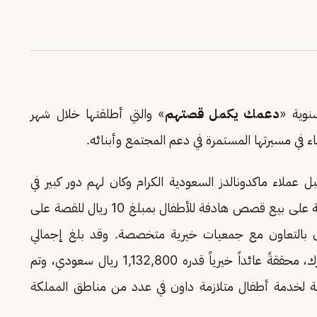
نوية «
دعمك يكمل قصتهم
» والتي أطلقتها خلال شهر
ء في مسيرتها المستمرة في دعم المجتمع وأبنائه.
ل عملاء ماكدونالدز السعودية الكرام وكان لهم دور كبير في
المساهمة وانجاح الحملة الخيرية، وقد تركزت الحملة على بيع قصص هادفة للأطفال بمبلغ 10 ريال للقصة على
ون بالتعاون مع جمعيات خيرية متخصصة. وقد بلغ إجمالي
القصص المباعة 113,280 قصة خلال الشهر المبارك، محققةً عائداً خيرياً قدره 1,132,800 ريال سعودي، وتم
صصة لخدمة أطفال متلازمة داون في عدد من مناطق المملكة