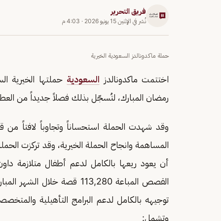
فريق التحرير
نُشر في
الإثنين 15 يونيو 2026
·
4:03 م
حملة ماكدونالدز السعودية الخيرية
اختتمت ماكدونالدز
السعودية
حملتها الخيرية الس
رمضان المبارك، لتُسجّل بذلك فصلاً جديداً من العطا
وقد شهدت الحملة استحساناً وتجاوباً لافتاً من قب
أن يعود ريعها بالكامل لدعم أطفال متلازمة دا
توجيهه بالكامل لدعم البرامج التأهيلية والمتخ
وتشمل: