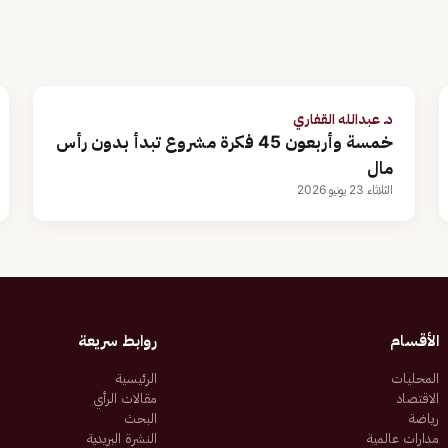
د. عبدالله القفاري
خمسة وأربعون 45 فكرة مشروع تبدأ بدون رأس
مال
الثلاثاء 23 يونيو 2026
الأقسام
روابط سريعة
المحليات
الرئيسية
الاقتصاد
مقالات الرأي
رياضة
البحث
مدارات عالمية
النشرة البريدية