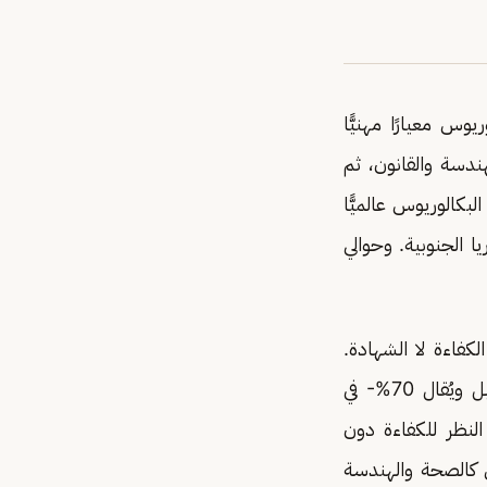
وس معيارًا مهنيًّا
ندسة والقانون، ثم
بكالوريوس عالميًّا
ابل 65% في المملكة العربية السعودية و75% في كوريا الجنوبية. وحوالي
ى الكفاءة لا الشهادة.
ففي أمريكا وبريطانيا، بَلَغَتْ الوظائف التي لا تشترط البكالوريوس أكثر من 50% -بل ويُقال 70%- في
 النظر للكفاءة دون
 كالصحة والهندسة