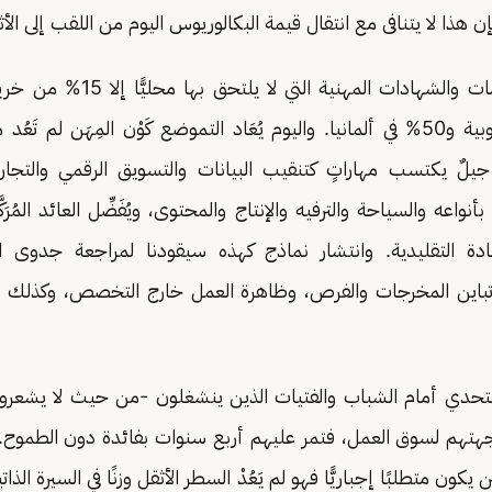
إن هذا لا يتنافى مع انتقال قيمة البكالوريوس اليوم من اللقب إلى الأثر
وهذا يقودنا للدبلومات والشهادات المه
35% في كوريا الجنوبية و50% في ألمانيا. واليوم يُعَاد التموضع كَوْن المِهَن ل
لٌ يكتسب مهاراتٍ كتنقيب البيانات والتسويق الرقمي والتجارة ا
نواعه والسياحة والترفيه والإنتاج والمحتوى، ويُفَضِّل العائد المُرَك
هادة التقليدية. وانتشار نماذج كهذه سيقودنا لمراجعة جدوى ال
باين المخرجات والفرص، وظاهرة العمل خارج التخصص، وكذلك عال
التحدي أمام الشباب والفتيات الذين ينشغلون -من حيث لا يشعر
جهتهم لسوق العمل، فتمر عليهم أربع سنوات بفائدة دون الطموح.
كون متطلبًا إجباريًّا فهو لم يَعُدْ السطر الأثقل وزنًا في السيرة الذاتية