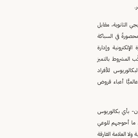
.
نية التي لا يلتحق بها محليًّا إلا 15% من خريجي الثانوية، مقابل
م تَعُد محصورةً في السباكة
لإلكترونية وإدارة
َّب المشروط بالتميز
بكالوريوس للأفراد
ميًّا أعباء قروض
ون- بأي بكالوريوس
 ما أحوجهم للوعي
 ولا العلامة الفارقة