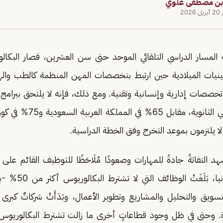
بن مصطفى علوي
202
نة المسار الدراسي التلقائي الموحد حتى سن العشرين، فصار البكالوري
ستينيات الميلادية حين ارتبط بتخصصات المهن المنظمة كالطب واله
خصصات إدارية وإنسانية وتقنية. ومع ذلك، فإنه لا يلتحق ببرامج ال
إلا 30% من خريجي الثانوية، مق
ا يلتزمون بموعد التخرج وفق الخطة الدراسية.
كوفيد-19، نشهد التفاتةً جادةً للمهارات وصعودًا مُلَاحَظًا للتوظيف القائم عل
سويق والتحليل والمشاريع وتطوير الأعمال، وبَدَأَتْ شركاتٌ كبرى
. وحتى في ظل وجود قطاعاتٍ أخرى ما زالت تشترط البكالوريوس