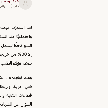
عبدالرحمن 
كاتب رأي
· الإثنين 20 أبريل 6
لقد استَمَرَّتْ هيم
واجتماعيًّا منذ ال
اتسع لاحقًا ليشمل ت
نصف هؤلاء الطلاب ل
ومنذ 
قطاعات التقنية والت
السؤال عن الشهادة