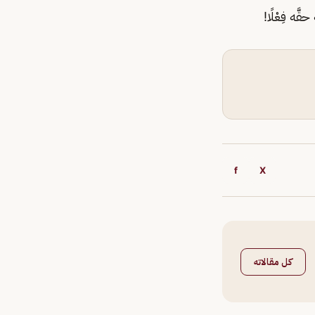
َه فِعْلًا!
f
X
كل مقالاته