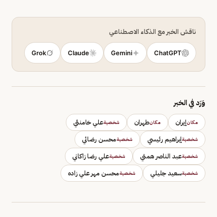
ناقش الخبر مع الذكاء الاصطناعي
Grok
Claude
Gemini
ChatGPT
وَرَد في الخبر
إيران
طهران
علي خامنئي
مكان
مكان
شخصية
إبراهيم رئيسي
محسن رضائي
شخصية
شخصية
عبد الناصر همتي
علي رضا زاكاني
شخصية
شخصية
سعيد جليلي
محسن مهر علي زاده
شخصية
شخصية