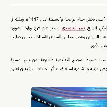
احتفى مجمع سعد بن صليب العتيبي القرآني مساء أمس بحفل ختام برامجه وأنشطته لعام 1447هـ وذلك في
المكي الشيخ
ياسر الدوسري
ومدير عام فرع وزارة الشؤون
لشيخ عمر الدويش وعضو مجلس الشورى الأستاذ سعد بن صليب
اء الأمور.
ست مسيرة المجمع التعليمية والتربوية، من بينها مسيرة
وض مرئية وإنشادية استعرضت أثر الحلقات القرآنية في تعليم