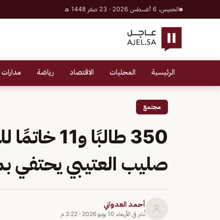
الخميس، 6 أغسطس 2026 · 23 صفر 1448 هـ
الرئيسية
المحليات
الاقتصاد
رياضة
مدارات 
مجتمع
350 طالبًا و
صليب العتيبي يحتفي بمخر
أحمد العدواني
نُشر في
الأربعاء 10 يونيو 2026
·
3:22 م