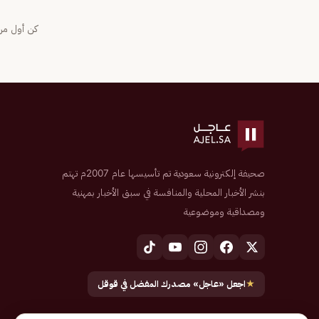
كن أول من 
صحيفة إلكترونية سعودية تم تأسيسها عام 2007م تهتم
بنشر الأخبار المحلية والمنافسة في سبق الأخبار بمهنية
ومصداقية وموضوعية
★
اجعل «عاجل» مصدرك المفضل في قوقل