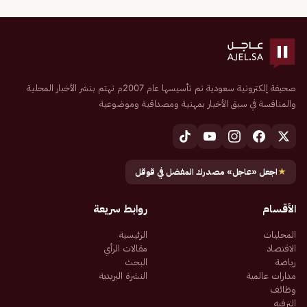
صحيفة إلكترونية سعودية تم تأسيسها عام 2007م تهتم بنشر الأخبار المحلية
والمنافسة في سبق الأخبار بمهنية ومصداقية وموضوعية
★
اجعل «عاجل» مصدرك المفضل في قوقل
الأقسام
روابط سريعة
المحليات
الرئيسية
الاقتصاد
مقالات الرأي
رياضة
البحث
مدارات عالمية
النشرة البريدية
وظائف
الترفيه