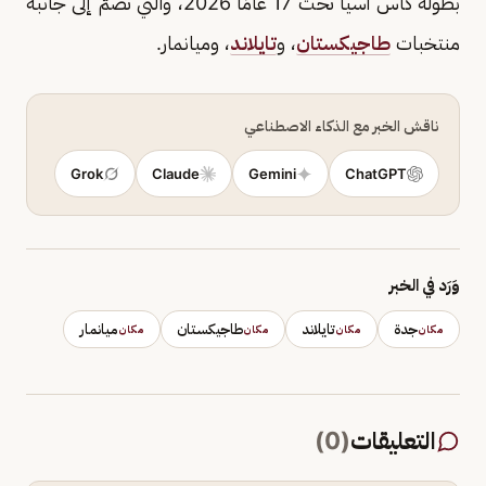
بطولة كأس آسيا تحت 17 عامًا 2026، والتي تضمّ إلى جانبه
منتخبات
طاجيكستان
، و
تايلاند
، وميانمار.
ناقش الخبر مع الذكاء الاصطناعي
Grok
Claude
Gemini
ChatGPT
وَرَد في الخبر
جدة
تايلاند
طاجيكستان
ميانمار
مكان
مكان
مكان
مكان
التعليقات
(
0
)