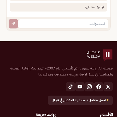
كيف يؤثر هذا علي؟
صحيفة إلكترونية سعودية تم تأسيسها عام 2007م تهتم بنشر الأخبار المحلية
والمنافسة في سبق الأخبار بمهنية ومصداقية وموضوعية
★
اجعل «عاجل» مصدرك المفضل في قوقل
الأقسام
روابط سريعة