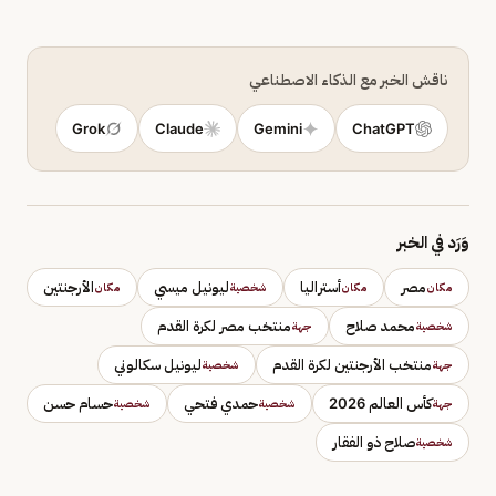
ناقش الخبر مع الذكاء الاصطناعي
Grok
Claude
Gemini
ChatGPT
وَرَد في الخبر
مصر
أستراليا
ليونيل ميسي
الأرجنتين
مكان
مكان
شخصية
مكان
محمد صلاح
منتخب مصر لكرة القدم
شخصية
جهة
منتخب الأرجنتين لكرة القدم
ليونيل سكالوني
جهة
شخصية
كأس العالم 2026
حمدي فتحي
حسام حسن
جهة
شخصية
شخصية
صلاح ذو الفقار
شخصية