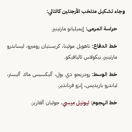
وجاء تشكيل منتخب الأرجنتين كالتالي:
حراسة المرمى:
إيميليانو مارتينيز.
خط الدفاع:
ناهويل مولينا، كريستيان روميرو، ليساندرو
مارتينيز، نيكولاس تاليافيكو.
خط الوسط:
رودريجو دي بول، أليكسيس ماك أليستر،
لياندرو باريديس، إنزو فرنانديز.
خط الهجوم:
ليونيل ميسي
، جوليان ألفاريز.