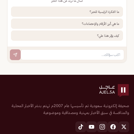
اسأل ما تريد عن هذا الخبر
ما الفكرة الرئيسية للخبر؟
ما هي أبرز الأرقام والإحصاءات؟
كيف يؤثر هذا علي؟
صحيفة إلكترونية سعودية تم تأسيسها عام 2007م تهتم بنشر الأخبار المحلية
والمنافسة في سبق الأخبار بمهنية ومصداقية وموضوعية