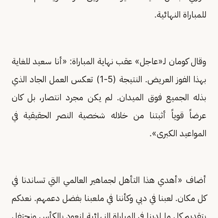
للمباراة النهائية.
وقال كومان لـ«عاجل» عقب نهاية المباراة: «أنا سعيد للغاية
بهذا الفوز العريض. النتيجة (5-1) تعكس العمل الجاد الذي
بذله الجميع فوق الميدان. لم يكن مجرد انتصار، بل كان
عرضاً قوياً أثبتنا من خلاله شخصية النصر الحقيقية في
المواعيد الكبرى».
أضاف «أهدي هذا التأهل لجماهير العالمي التي تساندنا في
كل مكان. لعبنا في دبي وكأننا في ملعبنا بفضل دعمهم. نعدكم
بتقديم كل ما لدينا في المباراة النهائية لنعود بالكأس ونحتفل