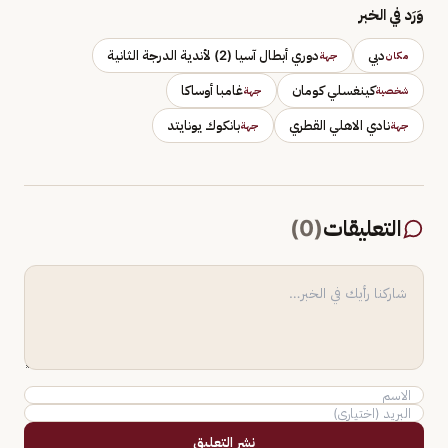
وَرَد في الخبر
دبي
دوري أبطال آسيا (2) لأندية الدرجة الثانية
مكان
جهة
كينغسلي كومان
غامبا أوساكا
شخصية
جهة
نادي الاهلي القطري
بانكوك يونايتد
جهة
جهة
التعليقات
(
0
)
نشر التعليق