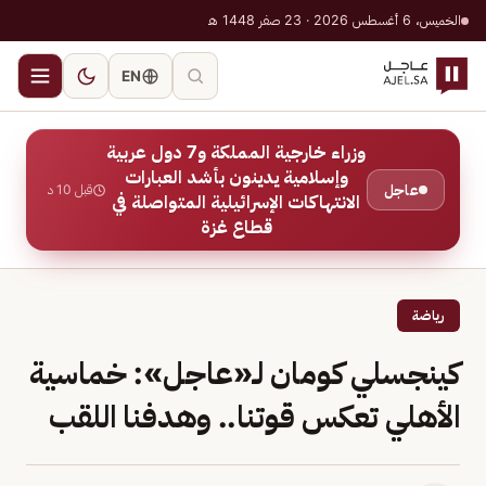
الخميس، 6 أغسطس 2026 · 23 صفر 1448 هـ
EN
وزراء خارجية المملكة و7 دول عربية
وإسلامية يدينون بأشد العبارات
عاجل
قبل 10 د
الانتهاكات الإسرائيلية المتواصلة في
قطاع غزة
رياضة
كينجسلي كومان لـ«عاجل»: خماسية
الأهلي تعكس قوتنا.. وهدفنا اللقب