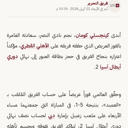
فريق التحرير
نُشر في
الأربعاء 22 أبريل 2026
·
10:19 م
أبدى
كينجسلي كومان
، نجم نادي النصر، سعادته الغامرة
بالفوز العريض الذي حققه فريقه على
الأهلي القطري
، مؤكداً
اعتزازه بنجاح الفريق في حجز بطاقة العبور إلى نهائي
دوري
أبطال آسيا
2.
وحقّق العالمي فوزاً عريضاً على حساب الفريق المُلقب بـ
«العميد»، بنتيجة 5-1، في المباراة التي جمعتهما مساء
الأربعاء على ملعب زعبيل بإمارة
دبي
لحساب نصف نهائي
دوري أبطال آسيا 2، ليؤكد الفريق تفوقه ويحسم تأهله