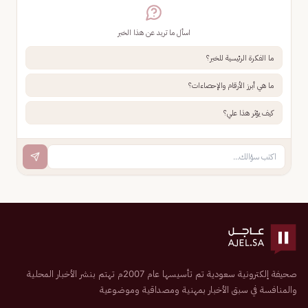
اسأل ما تريد عن هذا الخبر
ما الفكرة الرئيسية للخبر؟
ما هي أبرز الأرقام والإحصاءات؟
كيف يؤثر هذا علي؟
صحيفة إلكترونية سعودية تم تأسيسها عام 2007م تهتم بنشر الأخبار المحلية
والمنافسة في سبق الأخبار بمهنية ومصداقية وموضوعية