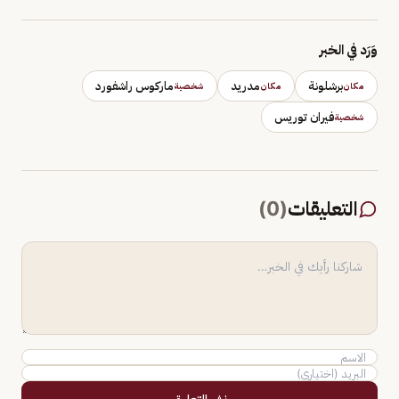
وَرَد في الخبر
برشلونة
مدريد
ماركوس راشفورد
مكان
مكان
شخصية
فيران توريس
شخصية
التعليقات
(
0
)