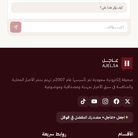
كيف يؤثر هذا علي؟
صحيفة إلكترونية سعودية تم تأسيسها عام 2007م تهتم بنشر الأخبار المحلية
والمنافسة في سبق الأخبار بمهنية ومصداقية وموضوعية
★
اجعل «عاجل» مصدرك المفضل في قوقل
الأقسام
روابط سريعة