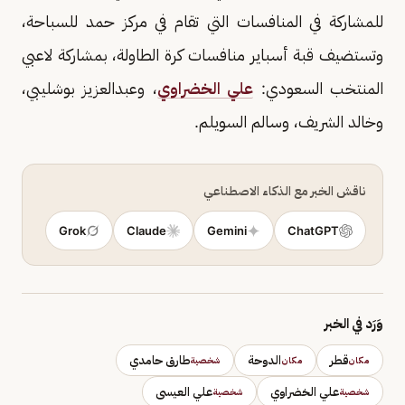
للمشاركة في المنافسات التي تقام في مركز حمد للسباحة،
وتستضيف قبة أسباير منافسات كرة الطاولة، بمشاركة لاعبي
المنتخب السعودي:
علي الخضراوي
، وعبدالعزيز بوشليبي،
وخالد الشريف، وسالم السويلم.
ناقش الخبر مع الذكاء الاصطناعي
Grok
Claude
Gemini
ChatGPT
وَرَد في الخبر
قطر
الدوحة
طارق حامدي
مكان
مكان
شخصية
علي الخضراوي
علي العيسى
شخصية
شخصية