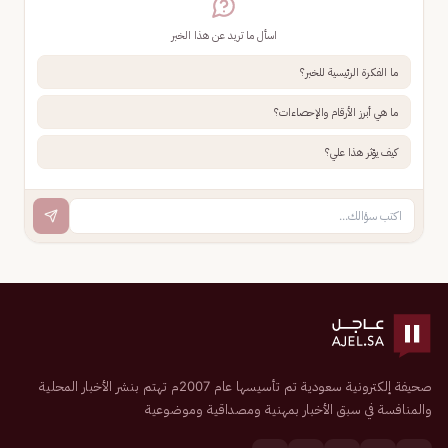
اسأل ما تريد عن هذا الخبر
ما الفكرة الرئيسية للخبر؟
ما هي أبرز الأرقام والإحصاءات؟
كيف يؤثر هذا علي؟
صحيفة إلكترونية سعودية تم تأسيسها عام 2007م تهتم بنشر الأخبار المحلية
والمنافسة في سبق الأخبار بمهنية ومصداقية وموضوعية