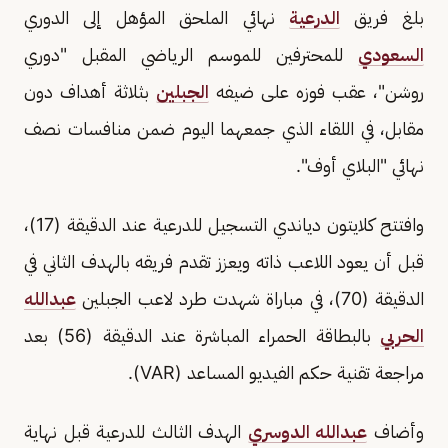
بلغ فريق
الدرعية
نهائي الملحق المؤهل إلى الدوري
السعودي
للمحترفين للموسم الرياضي المقبل "دوري
روشن"، عقب فوزه على ضيفه
الجبلين
بثلاثة أهداف دون
مقابل، في اللقاء الذي جمعهما اليوم ضمن منافسات نصف
نهائي "البلاي أوف".
وافتتح كلايتون دياندي التسجيل للدرعية عند الدقيقة (17)،
قبل أن يعود اللاعب ذاته ويعزز تقدم فريقه بالهدف الثاني في
الدقيقة (70)، في مباراة شهدت طرد لاعب الجبلين
عبدالله
الحربي
بالبطاقة الحمراء المباشرة عند الدقيقة (56) بعد
مراجعة تقنية حكم الفيديو المساعد (VAR).
وأضاف
عبدالله الدوسري
الهدف الثالث للدرعية قبل نهاية