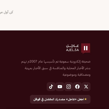
كن أول من 
صحيفة إلكترونية سعودية تم تأسيسها عام 2007م تهتم
بنشر الأخبار المحلية والمنافسة في سبق الأخبار بمهنية
ومصداقية وموضوعية
★
اجعل «عاجل» مصدرك المفضل في قوقل