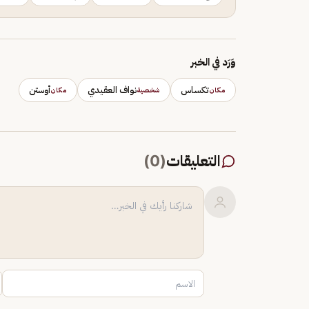
وَرَد في الخبر
تكساس
نواف العقيدي
أوستن
مكان
شخصية
مكان
التعليقات
(
0
)