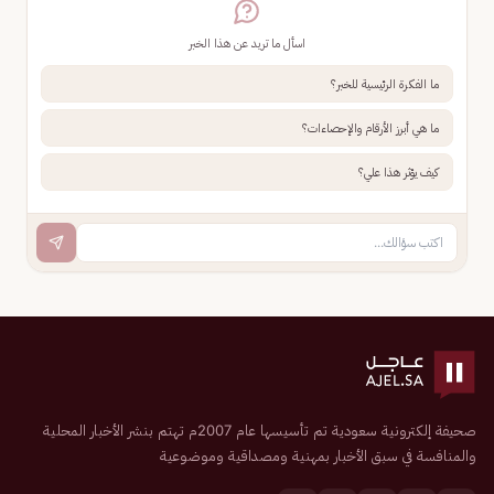
اسأل ما تريد عن هذا الخبر
ما الفكرة الرئيسية للخبر؟
ما هي أبرز الأرقام والإحصاءات؟
كيف يؤثر هذا علي؟
صحيفة إلكترونية سعودية تم تأسيسها عام 2007م تهتم بنشر الأخبار المحلية
والمنافسة في سبق الأخبار بمهنية ومصداقية وموضوعية