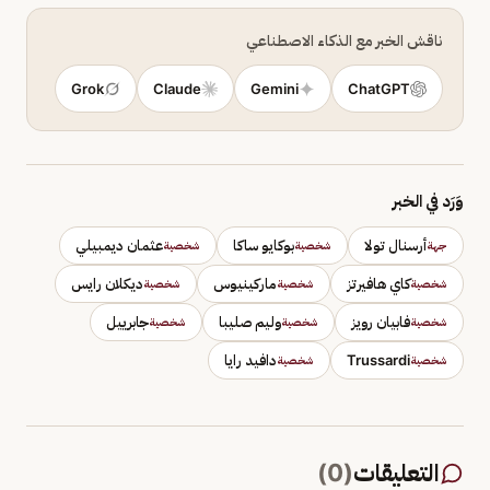
ناقش الخبر مع الذكاء الاصطناعي
Grok
Claude
Gemini
ChatGPT
وَرَد في الخبر
أرسنال تولا
بوكايو ساكا
عثمان ديمبيلي
جهة
شخصية
شخصية
كاي هافيرتز
ماركينيوس
ديكلان رايس
شخصية
شخصية
شخصية
فابيان رويز
وليم صليبا
جابرييل
شخصية
شخصية
شخصية
Trussardi
دافيد رايا
شخصية
شخصية
التعليقات
(
0
)