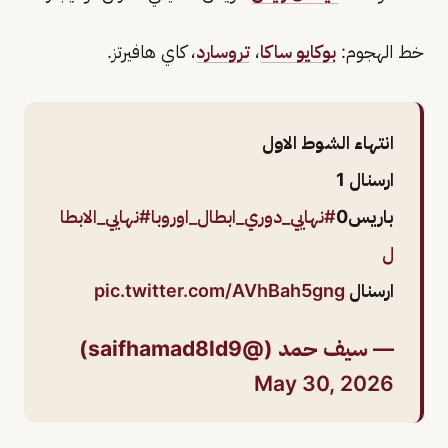
خط الهجوم:
بوكايو ساكا
،
تروسارد
، كاي هافيرتز.
انتهاء الشوط الاول
ارسنال 1
باريس0
#نهايي_دوري_ابطال_اوروبا
#نهايي_الابطا
ل
ارسنال
pic.twitter.com/AVhBah5gng
— سيف حمد (@saifhamad8ld9)
May 30, 2026