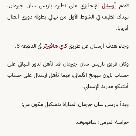
تقدم
أرسنال
الإنجليزي على نظيره باريس سان جيرمان،
بهدف نظيف في الشوط الأول من نهائي بطولة دوري أبطال
أوروبا.
وجاء هدف أرسنال عن طريق
كاي هافيرتز
في الدقيقة 6.
وكان فريق باريس سان جيرمان قد تأهل لدور النهائي على
حساب بايرن ميونخ الألماني، فيما تأهل آرسنال على حساب
أتلتيكو مدريد الإسباني.
وبدأ باريس سان جيرمان المباراة بتشكيل مكون من:
حراسة المرمى: سافونوف.