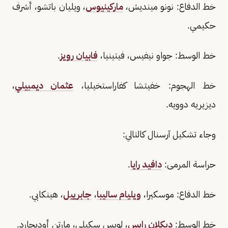
خط الدفاع: نونو مينديش،
ماركينيوس
، ويليان باتشو، أشرف
حكيمي.
خط الوسط: جواو نيفيس، فيتينيا،
فابيان رويز
.
خط الهجوم: خفيتشا كفاراستخيليا،
عثمان ديمبيلي
،
ديزيريه دوويه.
وجاء تشكيل آرسنال كالتالي:
حراسة المرمى:
دافيد رايا
.
خط الدفاع: موسكيرا،
ويليام ساليبا
،
جابرييل
، هينكابي.
خط الوسط:
ديكلان رايس
، لويس سكيلي، مارتن أوديجارد.