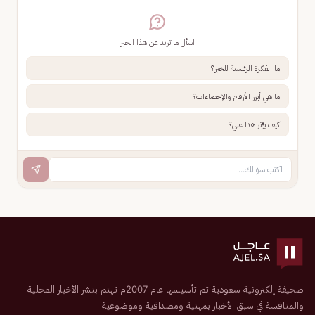
اسأل ما تريد عن هذا الخبر
ما الفكرة الرئيسية للخبر؟
ما هي أبرز الأرقام والإحصاءات؟
كيف يؤثر هذا علي؟
صحيفة إلكترونية سعودية تم تأسيسها عام 2007م تهتم بنشر الأخبار المحلية
والمنافسة في سبق الأخبار بمهنية ومصداقية وموضوعية