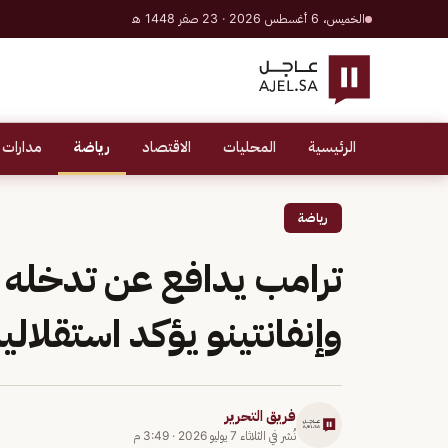
الخميس، 6 أغسطس 2026 · 23 صفر 1448 هـ
الرئيسية
المحليات
الاقتصاد
رياضة
مدارات 
رياضة
ترامب يدافع عن تدخله ف
وإنفانتينو يؤكد استقلالي
فريق التحرير
نُشر في
الثلاثاء 7 يوليو 2026
·
3:49 م