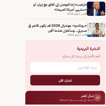
«ترامب»:إما التوصل إلى اتفاق مع إيران أو
«ستنهي أمريكا المهمة»
الإثنين 6 يوليو 2026
«رونالدو»: مونديال 2026 قد يكون الأخير في
مسيرتي.. وسأعتزل عندما أقرر
الأحد 5 يوليو 2026
النشرة البريدية
أهم الأخبار إلى بريدك كل صباح.
اشترك الآن
اسأل الخبر
مساعد ذكي يجيب من سياق الخبر فقط