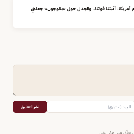
م أمريكا: أثبتنا قوتنا.. والجدل حول «بالوجون» جعلني
نشر التعليق
يعلّق على هذا الخبر.