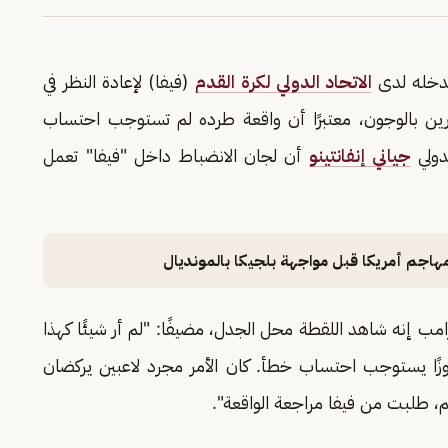
 تدخله لدى
الاتحاد الدولي لكرة القدم
(فيفا) لإعادة النظر في
ين بالوجون، معتبرًا أن واقعة طرده لم تستوجب احتساب
دولي
جياني إنفانتينو
أن لجان الانضباط داخل "فيفا" تعمل
هاجم أمريكا قبل مواجهة بلجيكا بالمونديال
رامب إنه شاهد اللقطة محل الجدل، مضيفًا: "لم أر شيئًا كهذا
ًا يستوجب احتساب خطأ. كان الأمر مجرد لاعبين يركضان
 طلبت من فيفا مراجعة الواقعة".