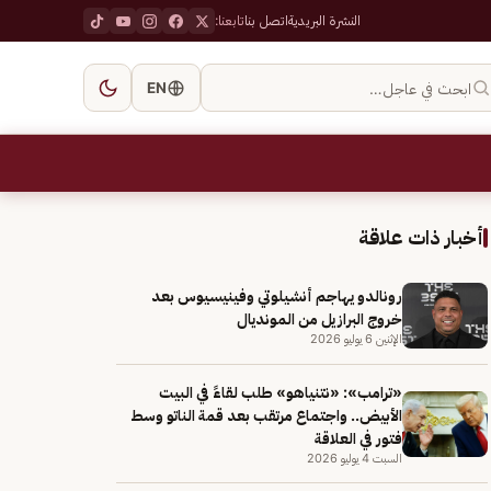
النشرة البريدية
اتصل بنا
تابعنا:
ابحث في عاجل…
EN
أخبار ذات علاقة
رونالدو يهاجم أنشيلوتي وفينيسيوس بعد
خروج البرازيل من المونديال
الإثنين 6 يوليو 2026
«ترامب»: «نتنياهو» طلب لقاءً في البيت
الأبيض.. واجتماع مرتقب بعد قمة الناتو وسط
فتور في العلاقة
السبت 4 يوليو 2026