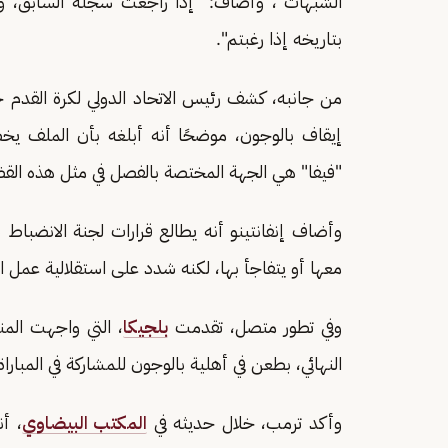
الشبهات"، وأضاف: "إذا راجعت سجله السابق، ولا
بتاريخه إذا رغبتم".
من جانبه، كشف رئيس الاتحاد الدولي لكرة القدم جيا
إيقاف بالوجون، موضحًا أنه أبلغه بأن الملف يخضع
"فيفا" هي الجهة المختصة بالفصل في مثل هذه الق
وأضاف إنفانتينو أنه يطالع قرارات لجنة الانضباط ب
معها أو يتفاجأ بها، لكنه شدد على استقلالية عمل ال
وفي تطور متصل، تقدمت
بلجيكا
، التي واجهت المنت
النهائي، بطعن في أهلية بالوجون للمشاركة في المباراة
وأكد ترمب، خلال حديثه في
المكتب البيضاوي
، أن