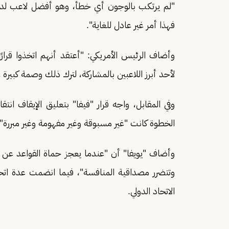
"لم يرتكب بالوجون أي خطأ، وهو أفضل لاعب لدينا
فهذا أمر غير عادل للغاية".
وأضاف الرئيس الأمريكي: "أعتقد أنهم اتخذوا قرارًا
لأحد أبرز اللاعبين بالمشاركة، لترك ذلك وصمة كبيرة
وفي المقابل، واجه قرار "فيفا" بتعليق الإيقاف انتقا
الخطوة كانت "غير مسبوقة وغير مفهومة وغير مبررة"، و
وأضاف "يويفا" أن "عندما يعجز حماة القواعد عن 
وتتضرر مصداقية المنافسة"، فيما انضمت عدة اتحاد
الاتحاد الدولي.