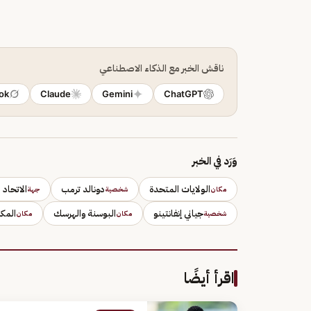
ناقش الخبر مع الذكاء الاصطناعي
ok
Claude
Gemini
ChatGPT
وَرَد في الخبر
الولايات المتحدة
دونالد ترمب
الاتحاد 
مكان
شخصية
جهة
جياني إنفانتينو
البوسنة والهرسك
المك
شخصية
مكان
مكان
اقرأ أيضًا