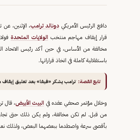
دافع الرئيس الأمريكي
دونالد ترامب
، الإثنين، عن
قرار إيقاف مهاجم منتخب
الولايات المتحدة
فولار
مخالفة من الأساس، في حين أكد رئيس الاتحاد ال
باستقلالية كاملة في اتخاذ قراراتها.
تابع القصة:
ترامب يشكر «فيفا» بعد تعليق إيقاف م
وخلال مؤتمر صحفي عقده في
البيت الأبيض
، قال ت
من قبل. لم تكن مخالفة، ولم يكن ذلك حتى تجاوز
بأقصى سرعة واصطدما ببعضهما البعض، ولذلك نعم،