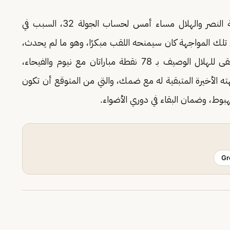
بدوره كان التعادل الإيجابي بهدف لمثله في مواجهة النصر والهلال مساء أمس لحساب الجولة 32، السبب في
 تلك المواجهة كان سيمنحه اللقب مبكرًا، وهو ما لم يحدث،
لذا ظلت المنافسة بين الفريقين قائمة، بما أنه تبقى للهلال الوصيف بـ 78 نقطة مباراتان مع نيوم والفيحاء،
 المتصدر بـ 83 نقطة في مواجهته الأخيرة المتبقية له مع ضمك، والتي من المتوقع أن تكون
بوط، وضمان البقاء في دوري الأضواء.
Gr