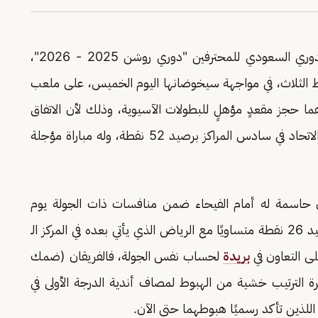
تتصاعد الإثارة في الجولة 33 -قبل الأخيرة- من الدوري السعودي للمحترفين "دوري روشن 2025 - 2026"،
اط الثلاث، في مواجهة سيخوضانها اليوم الخميس، على ملعب
ما حجز مقعدٍ مؤهلٍ للبطولات الآسيوية، وذلك لأن الاتفاق
يحتل المركز السابع برصيد 49 نقطة، فيما يسبقه الاتحاد في سادس المراكز برصيد 52 نقطة، وله مباراة مؤجلة
سمة له أمام الفيحاء ضمن منافسات ذات الجولة يوم
الجمعة المقبل، لاسيما وهو يحتل المركز الـ 15 برصيد 26 نقطة متساويًا مع الرياض الذي يأتي بعده في المركز الـ
بريدة
لحساب نفس الجولة، فالفريقان (ضمك
ة الترتيب خشية من الهبوط لمصاف أندية الدرجة الأولى في
للذين تأكد رسميًا هبوطهما حتى الآن.