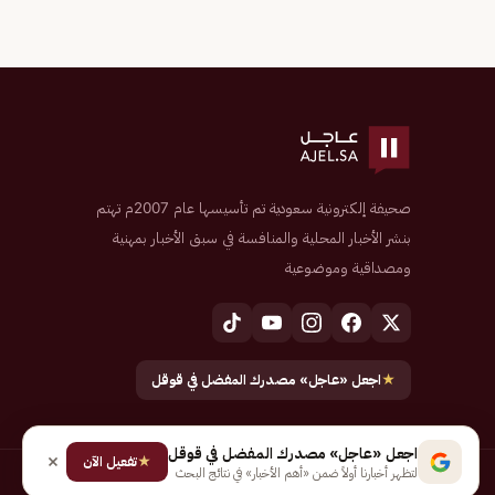
صحيفة إلكترونية سعودية تم تأسيسها عام 2007م تهتم
بنشر الأخبار المحلية والمنافسة في سبق الأخبار بمهنية
ومصداقية وموضوعية
★
اجعل «عاجل» مصدرك المفضل في قوقل
اجعل «عاجل» مصدرك المفضل في قوقل
★
تفعيل الآن
لتظهر أخبارنا أولاً ضمن «أهم الأخبار» في نتائج البحث
جميع الحقوق محفوظة لـ شركة إيجاز للنشر الإلكتروني المالكة لصحيفة عاجل