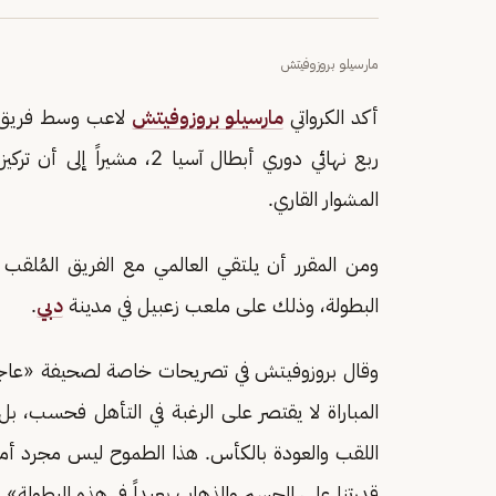
مارسيلو بروزوفيتش
أكد الكرواتي
مارسيلو بروزوفيتش
لاعب وسط فريق الن
ربع نهائي دوري أبطال آسيا
المشوار القاري.
ومن المقرر أن يلتقي العالمي مع الفريق المُلقب ب
البطولة، وذلك على ملعب زعبيل في مدينة
دبي
.
وقال بروزوفيتش في تصريحات خاصة لصحيفة «عاجل»
المباراة لا يقتصر على الرغبة في التأهل فحسب، 
اللقب والعودة بالكأس. هذا الطموح ليس مجرد أمنيات
قدرتنا على الحسم والذهاب بعيداً في هذه البطولة».