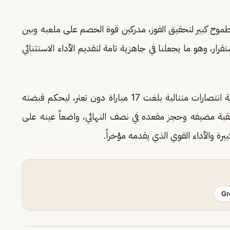
وح كبير لتحقيق الفوز، مدركين قوة الخصم على ملعبه وبين
رار، وهو ما يجعلنا في جاهزية تامة لتقديم الأداء الاستثنائي
ويعيش النصر حالة من التوهج الفني، محققاً سلسلة انتصارات متتالية بلغت 17 مباراة دون تعثر، ليحكم قبضته
قبة مضيفه وحجز مقعده في نصف النهائي، واضعاً عينه على
يرة والأداء القوي الذي يقدمه مؤخراً.
Gr