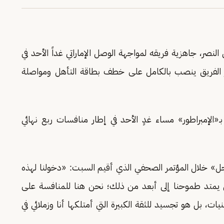
صر، جاهزية فريقه لمواجهة الوصل الإماراتي غداً الأحد في
 2، مشيراً إلى أن تركيز الفريق ينصب بالكامل على خطف بطاقة التأهل ومواصلة
ـ«الإمبراطور» مساء غدٍ الأحد في إطار منافسات ربع نهائي
 خلال المؤتمر الصحفي الذي أقيم السبت: «دخولنا لهذه
بل يمتد طموحنا إلى أبعد من ذلك؛ نحن هنا للمنافسة على
، بل هو تجسيد للثقة الكبيرة التي أمتلكها أنا وزملائي في