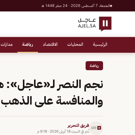
الجمعة، 7 أغسطس 2026 · 24 صفر 1448 هـ
الرئيسية
المحليات
الاقتصاد
رياضة
مدارات 
رياضة
نجم النصر لـ«عاجل»: ه
والمنافسة على الذهب 
فريق التحرير
نُشر في
السبت 18 أبريل 2026
·
9:18 م