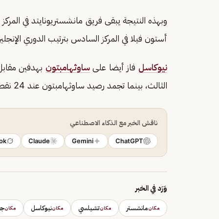
أستون فيلا في المركز السادس بترتيب الدوري الإنجليزي برص
نيوكاسل
فاز أيضا على
ساوثهامبتون
الثالث، بينما تجمد رصيد ساوثهامبتون عند 24 نقطة في المركز العشرين.
ناقش الخبر مع الذكاء الاصطناعي
ok
Claude
Gemini
ChatGPT
وَرَد في الخبر
مانشستر
تشيلسي
نيوكاسل
جم
مكان
مكان
مكان
مكان