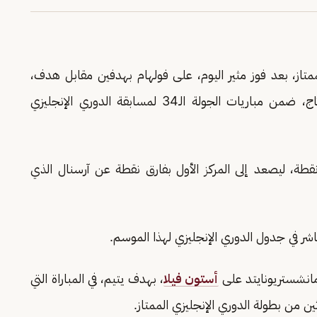
متاز، بعد فوز مثير اليوم، على فولهام بهدفين مقابل هدف،
وذلك في اللقاء الذي أقيم على ملعب كرافين كوتاج، ضمن مباريات الجولة الـ34 لمسابقة الدوري الإنجليزي
ذه النتيجة قفز رصيد مانشستر سيتي إلى 76 نقطة، ليصعد إلى المركز الأول بفارق نقطة عن آرسنال الذي
 مانشستريونايتد على
أستون فيلا
، بهدف يتيم، في المباراة التي
ن من بطولة الدوري الإنجليزي الممتاز.