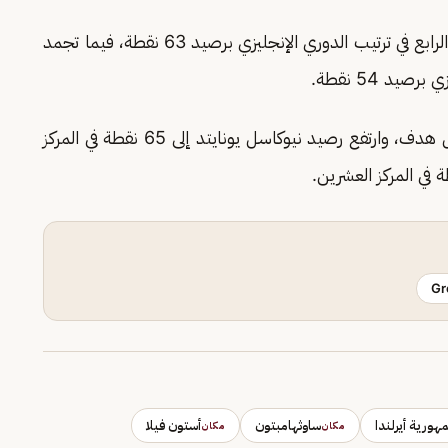
وبهذه النتيجة يبقى فريق مانشستريونايتد في المركز الرابع في ترتيب الدوري الإنجليزي برصيد 63 نقطة، فيما تجمد
يد 54 نقطة.
بهدفين مقابل هدف، وارتفع رصيد نيوكاسل يونايتد إلى 65 نقطة في المركز
Gr
هورية أيرلندا
ساوثهامبتون
أستون فيلا
مكان
مكان