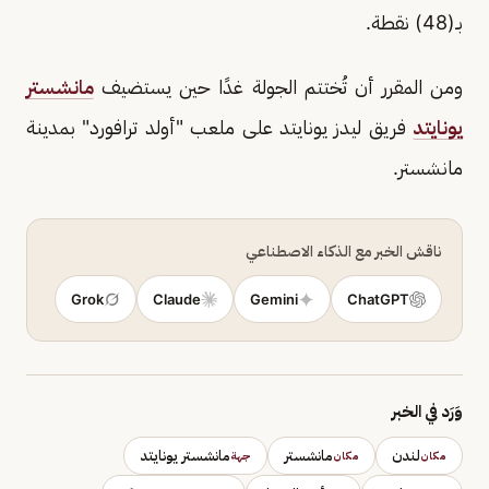
بـ(48) نقطة.
ومن المقرر أن تُختتم الجولة غدًا حين يستضيف
مانشستر
يونايتد
فريق ليدز يونايتد على ملعب "أولد ترافورد" بمدينة
مانشستر.
ناقش الخبر مع الذكاء الاصطناعي
Grok
Claude
Gemini
ChatGPT
وَرَد في الخبر
لندن
مانشستر
مانشستر يونايتد
مكان
مكان
جهة