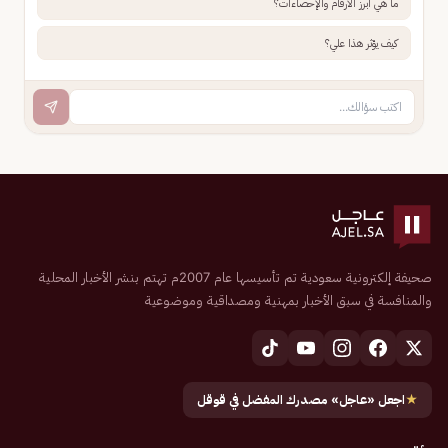
ما هي أبرز الأرقام والإحصاءات؟
كيف يؤثر هذا علي؟
صحيفة إلكترونية سعودية تم تأسيسها عام 2007م تهتم بنشر الأخبار المحلية
والمنافسة في سبق الأخبار بمهنية ومصداقية وموضوعية
★
اجعل «عاجل» مصدرك المفضل في قوقل