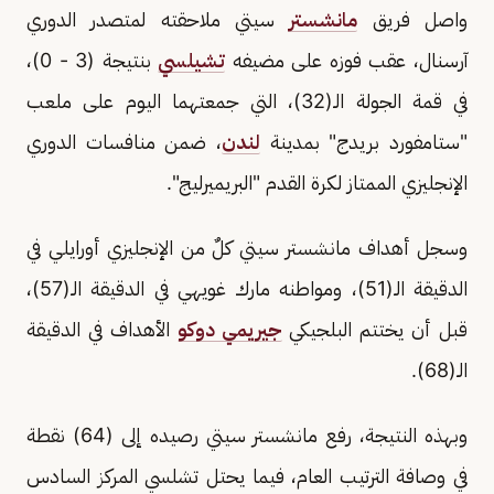
واصل فريق
مانشستر
سيتي ملاحقته لمتصدر الدوري
آرسنال، عقب فوزه على مضيفه
تشيلسي
بنتيجة (3 - 0)،
في قمة الجولة الـ(32)، التي جمعتهما اليوم على ملعب
"ستامفورد بريدج" بمدينة
لندن
، ضمن منافسات الدوري
الإنجليزي الممتاز لكرة القدم "البريميرليج".
وسجل أهداف مانشستر سيتي كلٌ من الإنجليزي أورايلي في
الدقيقة الـ(51)، ومواطنه مارك غويهي في الدقيقة الـ(57)،
قبل أن يختتم البلجيكي
جيريمي دوكو
الأهداف في الدقيقة
الـ(68).
وبهذه النتيجة، رفع مانشستر سيتي رصيده إلى (64) نقطة
في وصافة الترتيب العام، فيما يحتل تشلسي المركز السادس